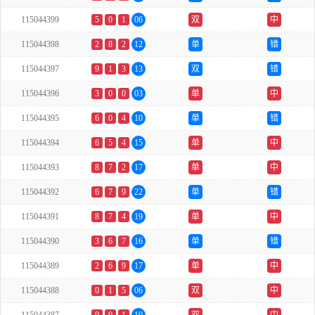
115044399
5
0
1
06
双
中
115044398
2
8
2
12
单
错
115044397
9
1
3
13
双
错
115044396
3
0
0
03
单
中
115044395
6
0
4
10
单
错
115044394
6
5
4
15
单
中
115044393
8
7
2
17
单
中
115044392
6
7
9
22
单
错
115044391
8
7
4
19
单
中
115044390
3
6
7
16
单
错
115044389
2
6
9
17
单
中
115044388
0
1
5
06
双
中