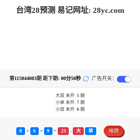
台湾28预测 易记网址: 28yc.com
第
115044083
期 距下期:
00
分
58
秒
广告开关：
大双
未开:
1
期
小单
未开:
7
期
小双
未开:
6
期
8
+
6
+
9
=
23
-
大
单
咪牌