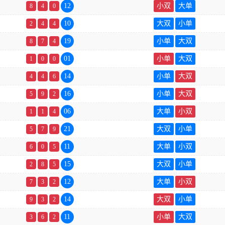
12
小双
大单
8
4
0
10
大双
小单
2
4
4
19
小单
大双
8
7
4
01
小单
大双
1
0
0
14
小单
大双
4
4
6
16
小单
大双
5
9
2
06
大单
小双
1
1
4
21
大双
小单
5
7
9
11
大单
小双
6
0
5
15
大双
小单
2
8
5
12
大单
小双
7
3
2
14
大双
小单
9
3
2
11
小单
大双
3
6
2