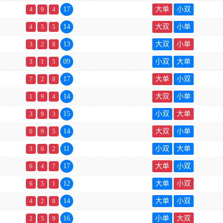
17
大单
小双
4
9
4
14
大双
小单
4
5
5
13
大双
小单
3
2
8
09
小双
大单
3
1
5
17
大单
小双
7
2
8
14
大双
小单
1
9
4
15
小双
大单
3
9
3
14
大双
小单
0
9
5
11
小双
大单
3
6
2
17
大单
小双
6
4
7
12
大单
小双
6
5
1
14
大单
小双
4
2
8
16
小单
大双
2
5
9