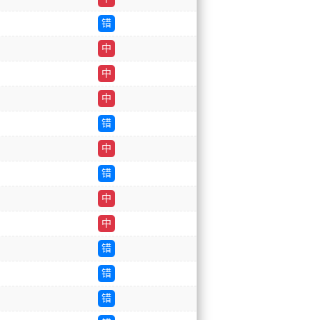
错
中
中
中
错
中
错
中
中
错
错
错