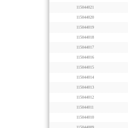
115044021
115044020
115044019
115044018
115044017
115044016
115044015
115044014
115044013
115044012
115044011
115044010
115044009