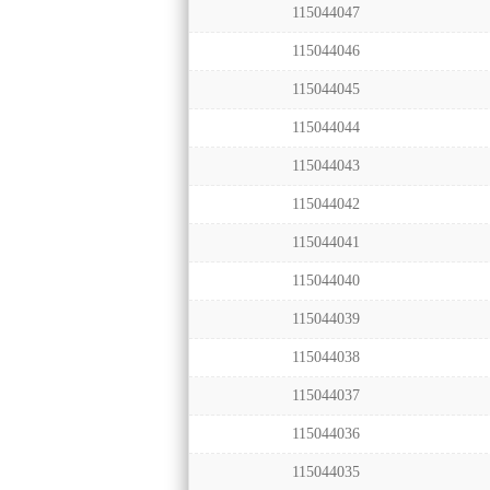
115044047
115044046
115044045
115044044
115044043
115044042
115044041
115044040
115044039
115044038
115044037
115044036
115044035