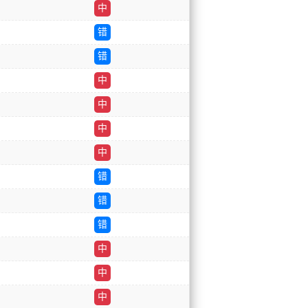
中
错
错
中
中
中
中
错
错
错
中
中
中