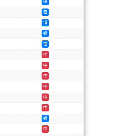
错
错
错
错
错
中
中
中
中
中
中
错
中