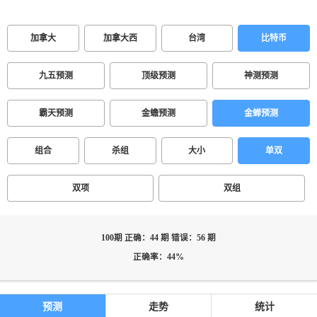
加拿大
加拿大西
台湾
比特币
九五预测
顶级预测
神测预测
霸天预测
金蟾预测
金蝉预测
组合
杀组
大小
单双
双项
双组
100期 正确：44 期 错误：56 期
正确率：44%
预测
走势
统计