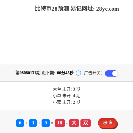
比特币28预测 易记网址: 28yc.com
第
08080131
期 距下期:
00
分
44
秒
广告开关：
大单
未开:
3
期
小单
未开:
4
期
小双
未开:
2
期
6
3
9
18
大
双
咪牌
+
+
=
-