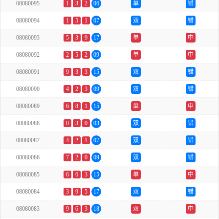
08080095
1
3
2
06
单
错
08080094
1
5
1
07
双
错
08080093
5
3
9
17
单
中
08080092
2
5
2
09
单
中
08080091
9
3
3
15
双
错
08080090
4
2
3
09
双
错
08080089
6
8
1
15
单
中
08080088
0
3
0
03
双
错
08080087
4
2
1
07
双
错
08080086
7
2
0
09
双
错
08080085
6
6
3
15
单
中
08080084
3
9
5
17
双
错
08080083
9
6
3
18
双
中