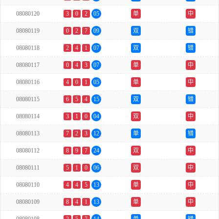
08080120
3
0
2
05
单
中
08080119
0
2
7
09
双
错
08080118
2
4
1
07
双
错
08080117
0
4
3
07
单
中
08080116
4
0
1
05
单
中
08080115
6
5
4
15
双
错
08080114
3
1
0
04
双
中
08080113
7
2
3
12
单
错
08080112
8
9
7
24
双
中
08080111
5
1
0
06
双
中
08080110
4
4
5
13
单
中
08080109
8
4
1
13
单
中