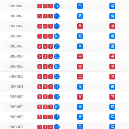
08080069
7
2
5
14
单
错
08080068
5
2
6
13
双
错
08080067
8
6
1
15
单
中
08080066
5
2
2
09
双
错
08080065
9
6
9
24
单
错
08080064
6
2
5
13
单
中
08080063
3
1
2
06
双
中
08080062
3
5
7
15
单
中
08080061
8
2
3
13
双
错
08080060
6
8
4
18
双
中
08080059
6
3
0
09
双
错
08080058
5
1
9
15
双
错
08080057
9
3
4
16
单
错