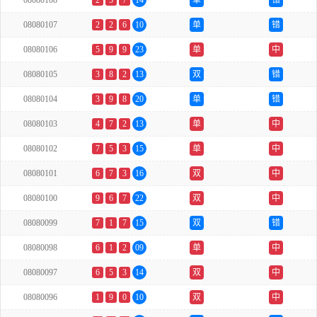
08080108
2
5
7
14
单
错
08080107
2
2
6
10
单
错
08080106
5
9
9
23
单
中
08080105
3
8
2
13
双
错
08080104
3
9
8
20
单
错
08080103
4
7
2
13
单
中
08080102
7
5
3
15
单
中
08080101
6
7
3
16
双
中
08080100
9
6
7
22
双
中
08080099
7
1
7
15
双
错
08080098
6
1
2
09
单
中
08080097
6
5
3
14
双
中
08080096
1
9
0
10
双
中