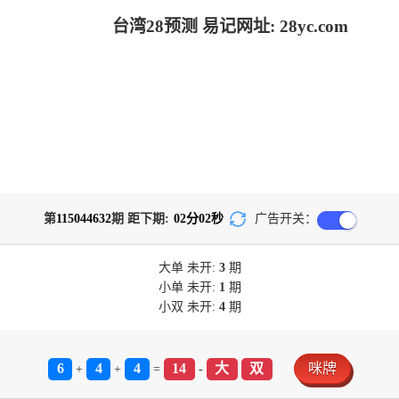
台湾28预测 易记网址: 28yc.com
第
115044632
期 距下期:
02
分
02
秒
广告开关：
大单
未开:
3
期
小单
未开:
1
期
小双
未开:
4
期
6
4
4
14
大
双
咪牌
+
+
=
-