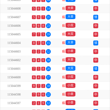
115044609
2
0
2
04
殺
错
大单
115044608
5
8
1
14
殺
中
大单
115044607
5
9
7
21
殺
错
小双
115044606
9
6
8
23
殺
中
大双
115044605
7
7
5
19
殺
中
大单
115044604
8
7
0
15
殺
错
小单
115044603
1
2
9
12
殺
中
大单
115044602
8
4
6
18
殺
中
大双
115044601
7
5
8
20
殺
错
小双
115044600
6
4
7
17
殺
中
小双
115044599
9
7
2
18
殺
中
小单
115044598
7
9
6
22
殺
中
小单
115044597
2
1
9
12
殺
中