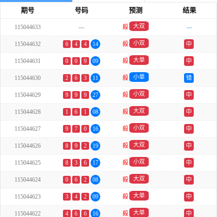
期号
号码
预测
结果
大双
115044633
---
殺
---
小双
115044632
6
4
4
14
殺
中
大单
115044631
0
0
9
09
殺
中
小单
115044630
2
6
3
11
殺
错
小双
115044629
9
9
9
27
殺
中
大双
115044628
1
6
1
08
殺
中
小双
115044627
9
7
0
16
殺
中
大双
115044626
8
9
2
19
殺
中
小双
115044625
8
3
6
17
殺
中
大双
115044624
0
6
2
08
殺
中
大单
115044623
3
4
2
09
殺
中
大单
115044622
4
6
6
16
殺
中