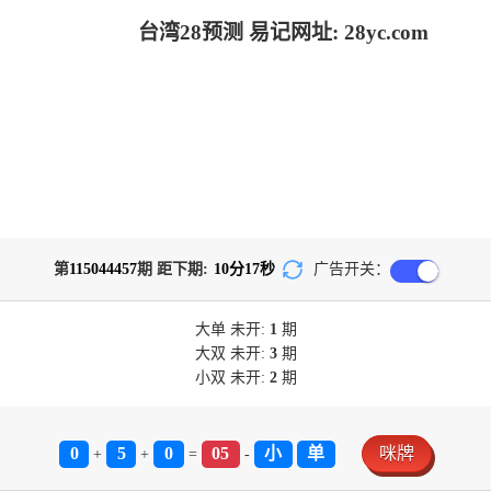
台湾28预测 易记网址: 28yc.com
第
115044457
期 距下期:
10
分
17
秒
广告开关：
大单
未开:
1
期
大双
未开:
3
期
小双
未开:
2
期
0
5
0
05
小
单
咪牌
+
+
=
-