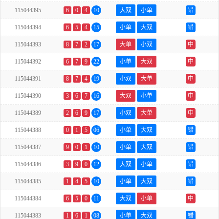
115044395
6
0
4
10
大双
小单
错
115044394
6
5
4
15
小单
大双
错
115044393
8
7
2
17
大单
小双
中
115044392
6
7
9
22
小单
大双
中
115044391
8
7
4
19
小双
大单
中
115044390
3
6
7
16
大双
小单
中
115044389
2
6
9
17
小双
大单
中
115044388
0
1
5
06
小单
大双
错
115044387
9
0
1
10
小单
大双
错
115044386
3
9
0
12
大双
小单
错
115044385
1
4
5
10
小单
大双
错
115044384
6
5
0
11
大双
小单
中
115044383
1
6
1
08
小单
大双
错