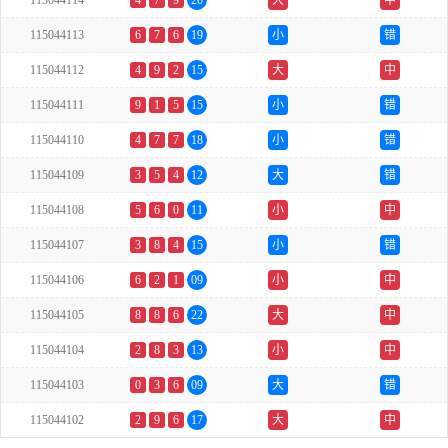
115044114
4
7
9
20
大
中
115044113
6
7
6
19
小
错
115044112
4
9
2
15
大
中
115044111
9
1
5
15
小
错
115044110
4
7
7
18
小
错
115044109
3
5
4
12
大
错
115044108
5
6
0
11
小
中
115044107
3
8
4
15
小
错
115044106
6
2
1
09
小
中
115044105
8
8
6
22
大
中
115044104
2
8
3
13
小
中
115044103
0
3
6
09
大
错
115044102
2
9
6
17
大
中