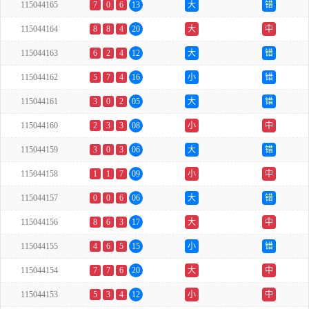
115044165
7
0
6
13
大
错
115044164
8
8
4
20
大
中
115044163
6
2
4
12
大
错
115044162
5
7
4
16
小
错
115044161
3
0
2
05
大
错
115044160
2
3
3
08
小
中
115044159
3
0
3
06
大
错
115044158
1
1
7
09
小
中
115044157
0
0
6
06
大
错
115044156
8
6
3
17
大
中
115044155
4
6
5
15
小
错
115044154
7
7
6
20
大
中
115044153
5
3
4
12
小
中