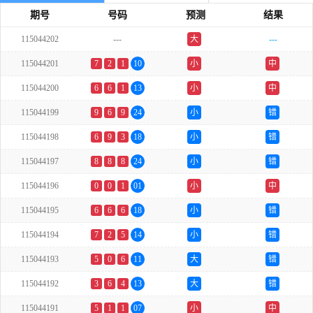
期号
号码
预测
结果
115044202
---
大
---
双
115044201
7
2
1
10
小
中
115044200
6
6
1
13
小
中
115044199
9
6
9
24
小
错
115044198
6
9
3
18
小
错
115044197
8
8
8
24
小
错
115044196
0
0
1
01
小
中
115044195
6
6
6
18
小
错
115044194
7
2
5
14
小
错
115044193
5
0
6
11
大
错
115044192
3
6
4
13
大
错
115044191
5
1
1
07
小
中