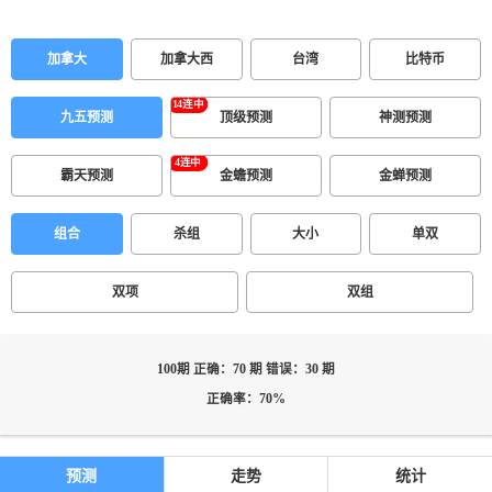
加拿大
加拿大西
台湾
比特币
九五预测
顶级预测
神测预测
霸天预测
金蟾预测
金蝉预测
组合
杀组
大小
单双
双项
双组
100期 正确：70 期 错误：30 期
正确率：70%
预测
走势
统计