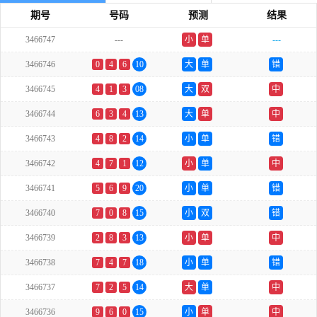
期号
号码
预测
结果
3466747
---
小
单
---
3466746
0
4
6
10
大
单
错
3466745
4
1
3
08
大
双
中
3466744
6
3
4
13
大
单
中
3466743
4
8
2
14
小
单
错
3466742
4
7
1
12
小
单
中
3466741
5
6
9
20
小
单
错
3466740
7
0
8
15
小
双
错
3466739
2
8
3
13
小
单
中
3466738
7
4
7
18
小
单
错
3466737
7
2
5
14
大
单
中
3466736
9
6
0
15
小
单
中