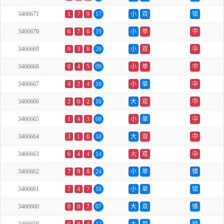
3466671
1
7
9
17
小
双
错
3466670
6
7
6
19
小
单
中
3466669
9
3
8
20
小
双
中
3466668
0
4
5
09
小
单
中
3466667
4
2
4
10
小
单
中
3466666
2
6
2
10
大
双
中
3466665
1
4
3
08
小
单
中
3466664
3
1
6
10
大
双
中
3466663
6
4
4
14
大
双
中
3466662
7
9
8
24
小
单
错
3466661
7
4
7
18
小
单
错
3466660
0
0
7
07
大
双
错