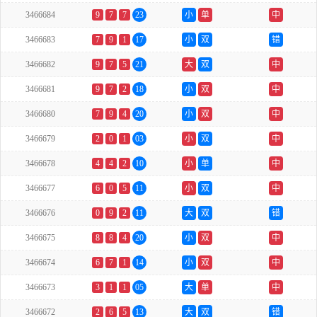
3466684
9
7
7
23
小
单
中
3466683
7
9
1
17
小
双
错
3466682
9
7
5
21
大
双
中
3466681
9
7
2
18
小
双
中
3466680
7
9
4
20
小
双
中
3466679
2
0
1
03
小
双
中
3466678
4
4
2
10
小
单
中
3466677
6
0
5
11
小
双
中
3466676
0
9
2
11
大
双
错
3466675
8
8
4
20
小
双
中
3466674
6
7
1
14
小
双
中
3466673
3
1
1
05
大
单
中
3466672
2
6
5
13
大
双
错