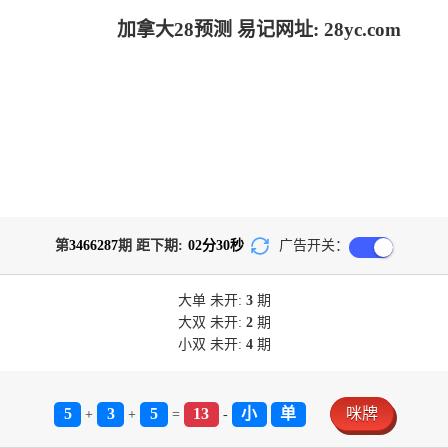
加拿大28预测 易记网址: 28yc.com
第
3466287
期 距下期:
02
分
30
秒
广告开关：
大单
未开:
3
期
大双
未开:
2
期
小双
未开:
4
期
5
3
5
13
小
单
咪牌
+
+
=
-