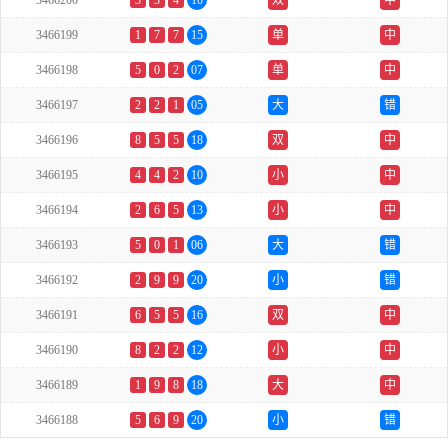
3466200
3
3
4
10
双
中
3466199
1
7
7
15
单
中
3466198
5
0
2
07
单
中
3466197
2
2
1
05
大
错
3466196
8
5
5
18
双
中
3466195
4
4
2
10
小
中
3466194
2
6
5
13
小
中
3466193
5
0
1
06
大
错
3466192
2
9
9
20
小
错
3466191
6
5
5
16
双
中
3466190
8
2
2
12
小
中
3466189
1
9
8
18
大
中
3466188
5
6
9
20
小
错