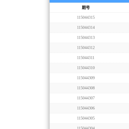
期号
115044315
115044314
115044313
115044312
115044311
115044310
115044309
115044308
115044307
115044306
115044305
115044304