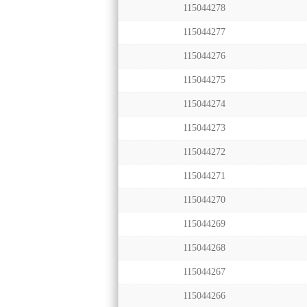
115044278
115044277
115044276
115044275
115044274
115044273
115044272
115044271
115044270
115044269
115044268
115044267
115044266