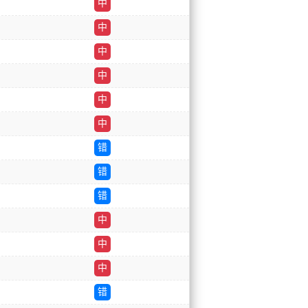
中
中
中
中
中
中
错
错
错
中
中
中
错