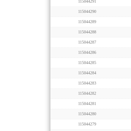
115044291
115044290
115044289
115044288
115044287
115044286
115044285
115044284
115044283
115044282
115044281
115044280
115044279