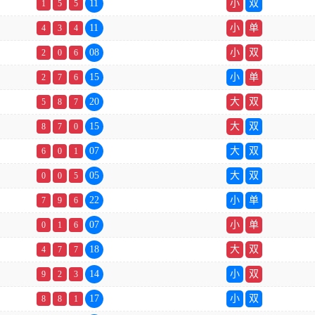
11
小
双
1
5
5
11
小
单
4
3
4
08
小
双
2
0
6
15
小
单
2
7
6
20
大
双
5
8
7
15
大
双
8
7
0
07
大
双
6
0
1
05
大
双
0
0
5
22
小
单
7
9
6
07
小
单
0
1
6
18
大
双
4
7
7
14
小
双
9
2
3
17
小
双
8
8
1