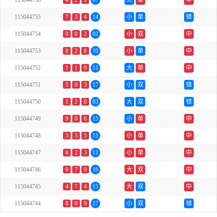
115044756
4
2
1
07
大
单
中
115044755
7
3
4
14
小
单
错
115044754
0
0
2
02
小
双
中
115044753
0
2
8
10
小
单
中
115044752
1
1
9
11
大
单
中
115044751
5
9
3
17
小
双
错
115044750
1
2
0
03
大
双
错
115044749
9
0
6
15
小
单
中
115044748
3
3
5
11
小
单
中
115044747
6
2
3
11
小
单
中
115044746
0
7
9
16
大
双
中
115044745
4
7
4
15
大
双
中
115044744
8
0
9
17
小
双
错