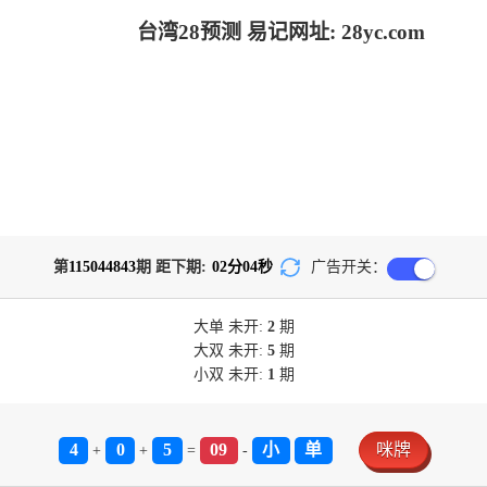
台湾28预测 易记网址: 28yc.com
第
115044843
期 距下期:
02
分
04
秒
广告开关：
大单
未开:
2
期
大双
未开:
5
期
小双
未开:
1
期
4
0
5
09
小
单
咪牌
+
+
=
-