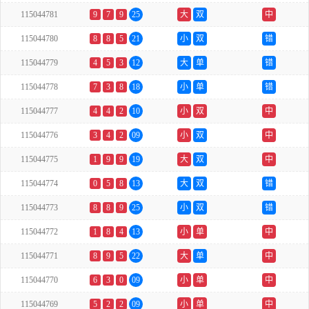
115044781
9
7
9
25
大
双
中
115044780
8
8
5
21
小
双
错
115044779
4
5
3
12
大
单
错
115044778
7
3
8
18
小
单
错
115044777
4
4
2
10
小
双
中
115044776
3
4
2
09
小
双
中
115044775
1
9
9
19
大
双
中
115044774
0
5
8
13
大
双
错
115044773
8
8
9
25
小
双
错
115044772
1
8
4
13
小
单
中
115044771
8
9
5
22
大
单
中
115044770
6
3
0
09
小
单
中
115044769
5
2
2
09
小
单
中