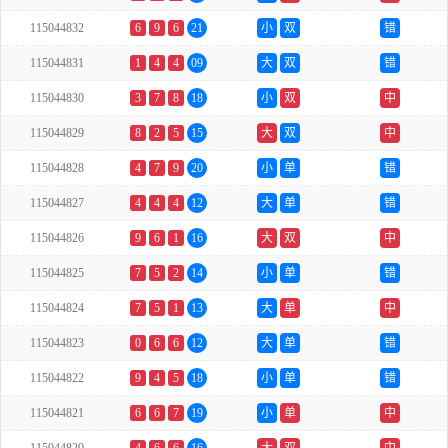
115044832
6
9
6
21
小
双
错
115044831
1
4
4
09
大
双
错
115044830
3
7
8
18
小
双
中
115044829
8
2
5
15
大
双
中
115044828
4
7
9
20
小
单
错
115044827
4
4
4
12
大
单
错
115044826
9
6
1
16
大
双
中
115044825
7
5
2
14
小
单
错
115044824
7
5
1
13
大
单
中
115044823
0
6
6
12
大
单
错
115044822
9
4
5
18
小
单
错
115044821
6
6
7
19
小
单
中