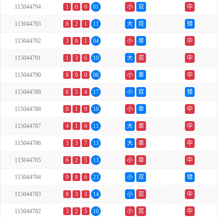
115044794
1
0
0
01
小
双
中
115044793
8
2
1
11
大
双
错
115044792
3
0
1
04
小
单
中
115044791
1
3
6
10
大
双
中
115044790
6
0
0
06
小
单
中
115044789
8
5
4
17
小
双
错
115044788
0
1
9
10
小
单
中
115044787
4
1
6
11
大
单
中
115044786
3
3
7
13
大
单
中
115044785
6
2
5
13
小
单
中
115044784
9
8
6
23
小
双
错
115044783
8
3
3
14
小
双
中
115044782
3
2
5
10
小
双
中