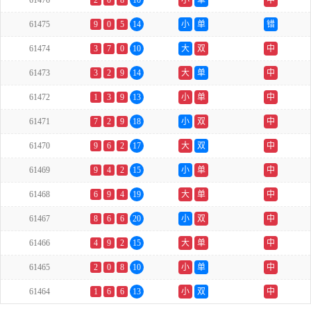
61476
2
0
8
10
小
单
中
61475
9
0
5
14
小
单
错
61474
3
7
0
10
大
双
中
61473
3
2
9
14
大
单
中
61472
1
3
9
13
小
单
中
61471
7
2
9
18
小
双
中
61470
9
6
2
17
大
双
中
61469
9
4
2
15
小
单
中
61468
6
9
4
19
大
单
中
61467
8
6
6
20
小
双
中
61466
4
9
2
15
大
单
中
61465
2
0
8
10
小
单
中
61464
1
6
6
13
小
双
中