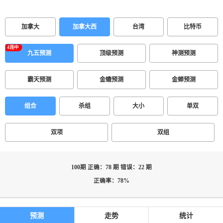
加拿大
加拿大西
台湾
比特币
九五预测
顶级预测
神测预测
霸天预测
金蟾预测
金蝉预测
组合
杀组
大小
单双
双项
双组
100期 正确：78 期 错误：22 期
正确率：78%
预测
走势
统计