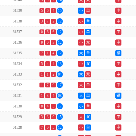
61540
3
9
2
14
大
双
中
61539
5
6
4
15
小
单
中
61538
3
7
2
12
小
单
中
61537
0
6
6
12
小
单
中
61536
9
0
3
12
小
双
中
61535
7
1
4
12
大
单
错
61534
5
4
4
13
小
双
中
61533
1
1
2
04
大
双
中
61532
1
7
9
17
大
单
中
61531
1
3
4
08
大
单
错
61530
8
4
5
17
小
单
中
61529
3
3
9
15
大
双
中
61528
7
0
5
12
小
单
中