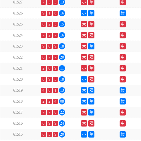
61527
7
3
3
13
小
单
中
61526
9
1
6
16
小
单
错
61525
8
2
5
15
大
单
中
61524
7
2
7
16
大
双
中
61523
9
0
9
18
大
单
中
61522
6
7
7
20
大
双
中
61521
2
0
9
11
小
单
中
61520
6
9
3
18
小
双
中
61519
4
8
1
13
大
双
错
61518
2
2
4
08
大
单
错
61517
7
7
8
22
大
单
中
61516
6
9
9
24
大
双
中
61515
6
5
9
20
小
单
错