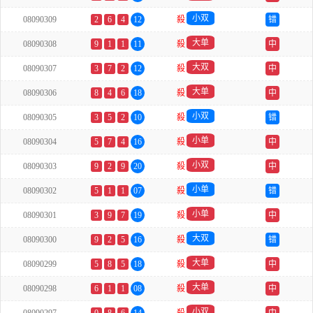
小双
08090309
2
6
4
12
殺
错
大单
08090308
9
1
1
11
殺
中
大双
08090307
3
7
2
12
殺
中
大单
08090306
8
4
6
18
殺
中
小双
08090305
3
5
2
10
殺
错
小单
08090304
5
7
4
16
殺
中
小双
08090303
9
2
9
20
殺
中
小单
08090302
5
1
1
07
殺
错
小单
08090301
3
9
7
19
殺
中
大双
08090300
9
2
5
16
殺
错
大单
08090299
5
8
5
18
殺
中
大单
08090298
6
1
1
08
殺
中
小双