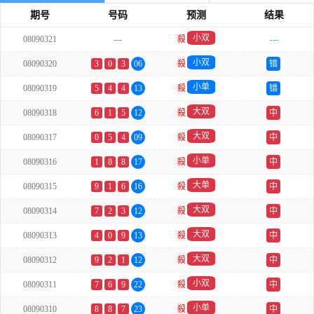
期号
号码
预测
结果
小双
08090321
---
殺
---
小双
08090320
3
0
3
06
殺
错
小单
08090319
5
4
4
13
殺
错
大双
08090318
6
1
5
12
殺
中
大双
08090317
0
5
4
09
殺
中
小单
08090316
1
8
8
17
殺
中
大单
08090315
9
1
6
16
殺
中
大双
08090314
7
2
3
12
殺
中
大双
08090313
4
0
9
13
殺
中
大双
08090312
9
2
1
12
殺
中
小双
08090311
7
6
9
22
殺
中
小单
08090310
8
8
7
23
殺
中