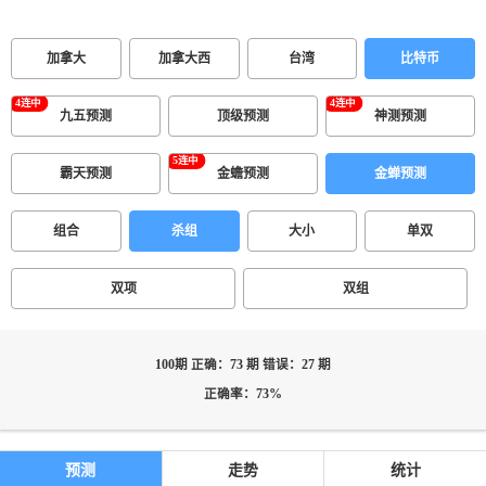
加拿大
加拿大西
台湾
比特币
九五预测
顶级预测
神测预测
霸天预测
金蟾预测
金蝉预测
组合
杀组
大小
单双
双项
双组
100期 正确：73 期 错误：27 期
正确率：73%
预测
走势
统计