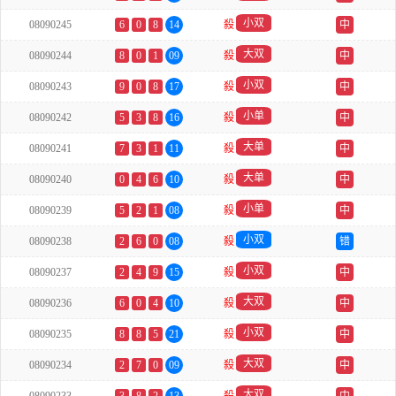
小双
08090245
6
0
8
14
殺
中
大双
08090244
8
0
1
09
殺
中
小双
08090243
9
0
8
17
殺
中
小单
08090242
5
3
8
16
殺
中
大单
08090241
7
3
1
11
殺
中
大单
08090240
0
4
6
10
殺
中
小单
08090239
5
2
1
08
殺
中
小双
08090238
2
6
0
08
殺
错
小双
08090237
2
4
9
15
殺
中
大双
08090236
6
0
4
10
殺
中
小双
08090235
8
8
5
21
殺
中
大双
08090234
2
7
0
09
殺
中
大双