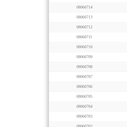
08060714
08060713
08060712
08060711
08060710
08060709
08060708
08060707
08060706
08060705
08060704
08060703
08060702