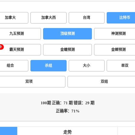
加拿大
加拿大西
台湾
比特币
九五预测
顶级预测
神测预测
霸天预测
金蟾预测
金蝉预测
组合
杀组
大小
单双
双项
双组
100期 正确：71 期 错误：29 期
正确率：71%
走势