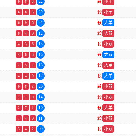
22
殺
小单
9
8
5
20
殺
小单
6
8
6
21
殺
大单
6
9
6
12
殺
大双
8
4
0
13
殺
小双
4
3
6
16
殺
大双
4
6
6
16
殺
大单
4
5
7
17
殺
大单
4
4
9
20
殺
小双
9
8
3
14
殺
小双
7
7
0
10
殺
大单
2
7
1
11
殺
小双
7
4
0
09
殺
小双
3
4
2