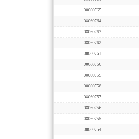
08060765
08060764
08060763
08060762
08060761
08060760
08060759
08060758
08060757
08060756
08060755
08060754