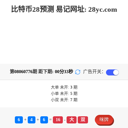
比特币28预测 易记网址: 28yc.com
第
08060776
期 距下期:
00
分
33
秒
广告开关：
大单
未开:
3
期
小单
未开:
5
期
小双
未开:
7
期
6
+
4
+
6
=
16
-
大
双
咪牌