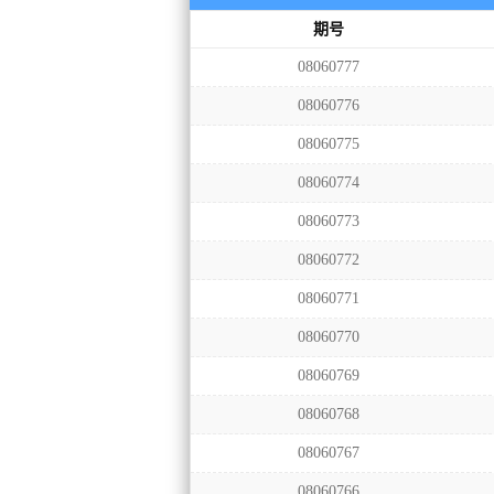
期号
08060777
08060776
08060775
08060774
08060773
08060772
08060771
08060770
08060769
08060768
08060767
08060766