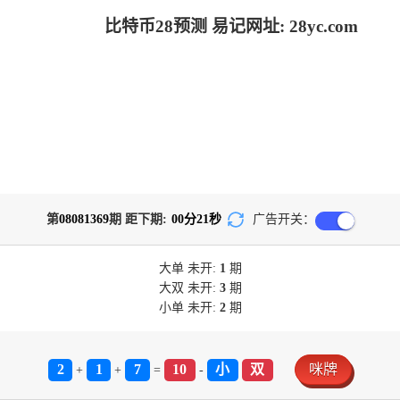
比特币28预测 易记网址: 28yc.com
第
08081369
期 距下期:
00
分
21
秒
广告开关：
大单
未开:
1
期
大双
未开:
3
期
小单
未开:
2
期
2
1
7
10
小
双
咪牌
+
+
=
-