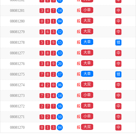
08081282
7
2
3
12
殺
中
小单
08081281
3
4
7
14
殺
中
大双
08081280
0
3
1
04
殺
中
大双
08081279
3
6
3
12
殺
中
大单
08081278
5
1
9
15
殺
错
大单
08081277
3
8
2
13
殺
中
大单
08081276
3
8
9
20
殺
中
大单
08081275
7
8
2
17
殺
错
大双
08081274
4
2
0
06
殺
中
小单
08081273
7
3
4
14
殺
中
大单
08081272
2
7
7
16
殺
中
小单
08081271
5
2
3
10
殺
中
大双
08081270
0
1
3
04
殺
中