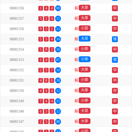
大单
08081358
1
4
4
09
殺
中
大单
08081357
5
2
4
11
殺
中
小双
08081356
9
2
2
13
殺
中
大双
08081355
5
5
4
14
殺
错
小单
08081354
5
9
2
16
殺
中
小单
08081353
1
4
2
07
殺
错
大单
08081352
2
5
7
14
殺
中
小单
08081351
4
8
6
18
殺
中
大单
08081350
4
4
4
12
殺
中
小单
08081349
7
4
4
15
殺
中
大双
08081348
6
3
3
12
殺
中
大单
08081347
2
5
1
08
殺
中
小双