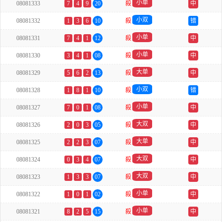
小单
08081333
7
4
9
20
殺
中
小双
08081332
1
3
6
10
殺
错
小单
08081331
7
4
1
12
殺
中
小单
08081330
3
4
1
08
殺
中
大单
08081329
5
6
2
13
殺
中
小双
08081328
1
8
1
10
殺
错
小单
08081327
7
0
1
08
殺
中
大双
08081326
2
0
3
05
殺
中
大单
08081325
2
2
3
07
殺
中
大双
08081324
0
3
4
07
殺
中
大双
08081323
1
3
3
07
殺
中
小单
08081322
1
0
1
02
殺
中
小单
08081321
8
2
5
15
殺
中