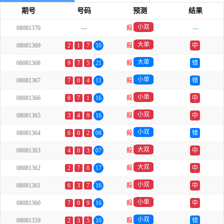
期号
号码
预测
结果
小双
08081370
---
殺
---
大单
08081369
2
1
7
10
殺
中
大单
08081368
9
7
5
21
殺
错
小单
08081367
7
0
4
11
殺
错
小单
08081366
8
7
1
16
殺
中
小双
08081365
3
4
9
16
殺
中
小双
08081364
6
0
2
08
殺
错
大双
08081363
4
0
3
07
殺
中
大双
08081362
2
7
8
17
殺
中
小双
08081361
6
3
7
16
殺
中
小单
08081360
7
0
9
16
殺
中
小双
08081359
2
3
5
10
殺
错