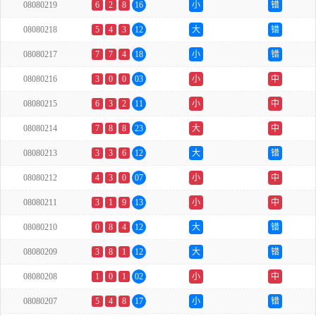
08080219
6
2
8
16
小
错
08080218
5
4
3
12
大
错
08080217
7
7
4
18
小
错
08080216
3
0
0
03
小
中
08080215
6
3
2
11
小
中
08080214
7
8
8
23
大
中
08080213
3
3
6
12
大
错
08080212
4
3
0
07
小
中
08080211
3
1
9
13
小
中
08080210
0
8
4
12
大
错
08080209
3
8
1
12
大
错
08080208
1
0
1
02
小
中
08080207
5
4
8
17
小
错