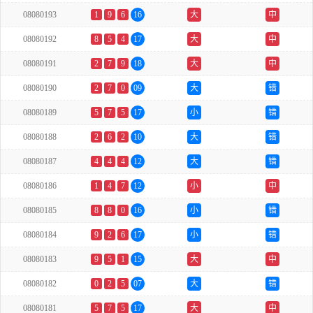
08080193
1
9
6
16
大
中
08080192
8
5
4
17
大
中
08080191
2
7
9
18
大
中
08080190
2
7
0
09
大
错
08080189
5
7
5
17
小
错
08080188
2
6
2
10
大
错
08080187
4
4
4
12
大
错
08080186
1
4
7
12
小
中
08080185
8
8
0
16
小
错
08080184
9
2
6
17
小
错
08080183
9
5
1
15
大
中
08080182
0
2
5
07
大
错
08080181
5
7
5
17
大
中