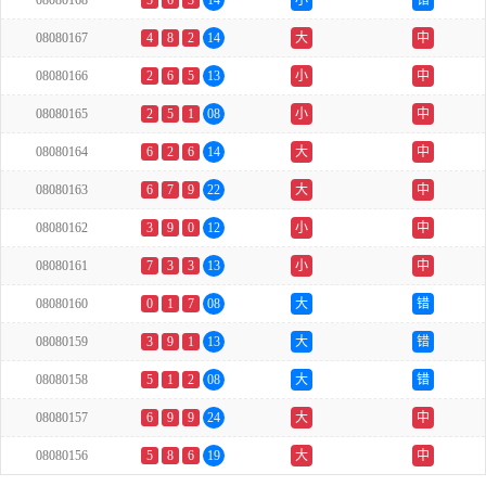
08080168
5
6
3
14
小
错
08080167
4
8
2
14
大
中
08080166
2
6
5
13
小
中
08080165
2
5
1
08
小
中
08080164
6
2
6
14
大
中
08080163
6
7
9
22
大
中
08080162
3
9
0
12
小
中
08080161
7
3
3
13
小
中
08080160
0
1
7
08
大
错
08080159
3
9
1
13
大
错
08080158
5
1
2
08
大
错
08080157
6
9
9
24
大
中
08080156
5
8
6
19
大
中