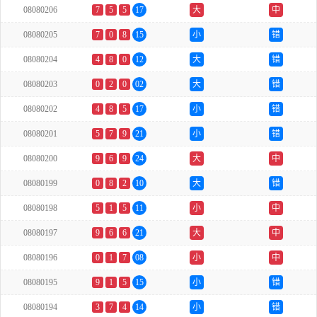
08080206
7
5
5
17
大
中
08080205
7
0
8
15
小
错
08080204
4
8
0
12
大
错
08080203
0
2
0
02
大
错
08080202
4
8
5
17
小
错
08080201
5
7
9
21
小
错
08080200
9
6
9
24
大
中
08080199
0
8
2
10
大
错
08080198
5
1
5
11
小
中
08080197
9
6
6
21
大
中
08080196
0
1
7
08
小
中
08080195
9
1
5
15
小
错
08080194
3
7
4
14
小
错