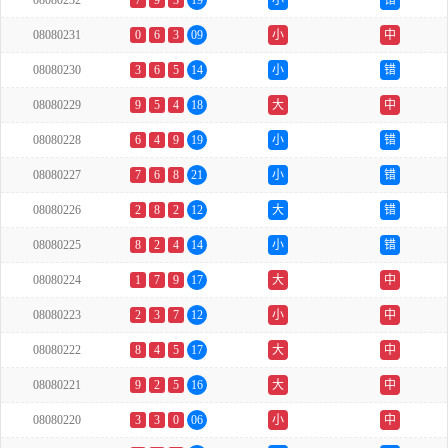
08080232
7
9
3
19
小
错
08080231
0
6
3
09
小
中
08080230
3
6
5
14
小
错
08080229
9
5
4
18
大
中
08080228
6
4
9
19
小
错
08080227
7
6
8
21
小
错
08080226
2
8
2
12
大
错
08080225
8
2
4
14
小
错
08080224
1
7
9
17
大
中
08080223
2
3
7
12
小
中
08080222
8
4
5
17
大
中
08080221
9
2
5
16
大
中
08080220
3
3
0
06
小
中