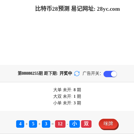
比特币28预测 易记网址: 28yc.com
第
08080255
期 距下期:
开奖中
广告开关：
大单
未开:
8
期
大双
未开:
1
期
小单
未开:
3
期
4
5
3
12
小
双
咪牌
+
+
=
-