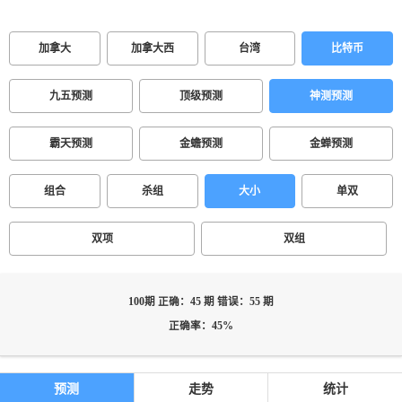
加拿大
加拿大西
台湾
比特币
九五预测
顶级预测
神测预测
霸天预测
金蟾预测
金蝉预测
组合
杀组
大小
单双
双项
双组
100期 正确：45 期 错误：55 期
正确率：45%
预测
走势
统计