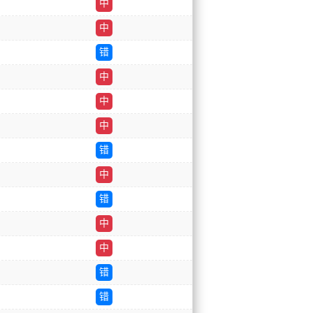
中
中
错
中
中
中
错
中
错
中
中
错
错