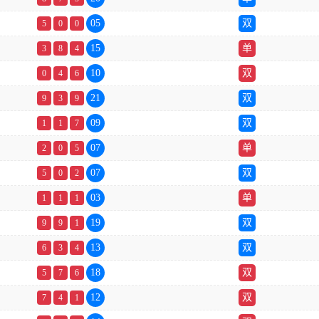
05
双
5
0
0
15
单
3
8
4
10
双
0
4
6
21
双
9
3
9
09
双
1
1
7
07
单
2
0
5
07
双
5
0
2
03
单
1
1
1
19
双
9
9
1
13
双
6
3
4
18
双
5
7
6
12
双
7
4
1