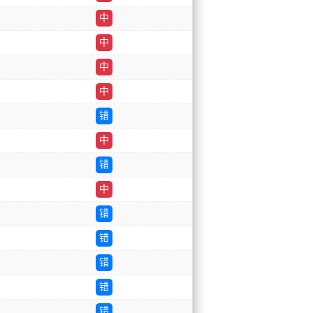
中
中
中
中
错
中
错
中
错
错
错
错
错