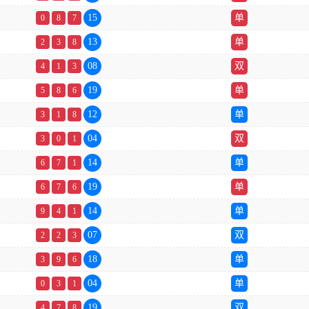
15
单
0
8
7
13
单
2
3
8
08
双
4
1
3
19
单
5
8
6
12
单
3
1
8
04
双
3
0
1
14
单
6
7
1
19
单
6
7
6
14
单
9
4
1
07
双
2
2
3
18
单
3
9
6
04
单
0
3
1
19
双
4
7
8