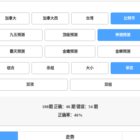
加拿大
加拿大西
台湾
比特币
九五预测
顶级预测
神测预测
霸天预测
金蟾预测
金蝉预测
组合
杀组
大小
单双
双项
双组
100期 正确：46 期 错误：54 期
正确率：46%
走势