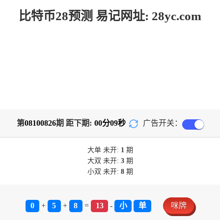
比特币28预测 易记网址: 28yc.com
第
08100826
期 距下期:
00
分
09
秒
广告开关：
大单
未开:
1
期
大双
未开:
3
期
小双
未开:
8
期
0
+
5
+
8
=
13
-
小
单
咪牌