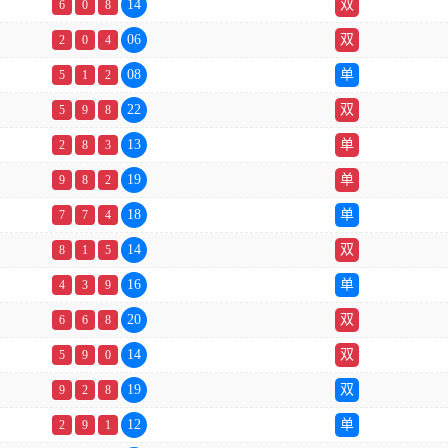
14
双
6
0
8
06
双
2
0
4
08
单
5
1
2
22
双
5
9
8
13
单
2
8
3
19
单
9
8
2
18
单
7
7
4
14
双
8
1
5
16
单
4
3
9
20
双
6
6
8
14
双
5
9
0
19
双
9
2
8
12
单
2
9
1