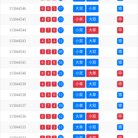
115044546
6
6
5
17
大双
小单
错
115044545
4
9
0
13
小单
大双
中
115044544
2
7
8
17
小双
大单
中
115044543
4
3
4
11
小双
大单
错
115044542
3
2
3
08
小单
大双
错
115044541
6
2
8
16
大单
小双
错
115044540
8
4
9
21
小双
大单
中
115044539
4
2
7
13
小单
大双
中
115044538
8
3
0
11
小双
大单
错
115044537
8
7
4
19
小单
大双
错
115044536
0
5
7
12
大单
小双
中
115044535
1
7
3
11
大单
小双
错