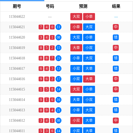
期号
号码
预测
结果
115044622
---
大双
小单
---
115044621
7
4
0
11
小单
大双
中
115044620
3
4
1
08
大双
小单
错
115044619
8
5
2
15
大单
小双
中
115044618
8
8
7
23
小单
大双
错
115044617
6
4
3
13
小双
大单
错
115044616
9
6
2
17
小双
大单
中
115044615
1
5
8
14
大双
小单
中
115044614
9
1
6
16
大单
小双
错
115044613
8
9
4
21
小单
大双
错
115044612
3
4
1
08
小双
大单
中
115044611
5
3
6
14
小双
大单
错