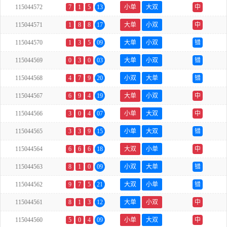
115044572
7
1
5
13
小单
大双
中
115044571
1
8
8
17
大单
小双
中
115044570
1
3
5
09
大单
小双
错
115044569
0
3
0
03
大单
小双
错
115044568
4
7
9
20
小双
大单
错
115044567
6
9
4
19
大单
小双
中
115044566
3
0
4
07
小单
大双
中
115044565
3
3
9
15
小单
大双
错
115044564
6
6
6
18
大双
小单
中
115044563
8
1
0
09
小双
大单
错
115044562
9
7
5
21
大双
小单
错
115044561
8
1
3
12
大单
小双
中
115044560
5
0
4
09
小单
大双
中