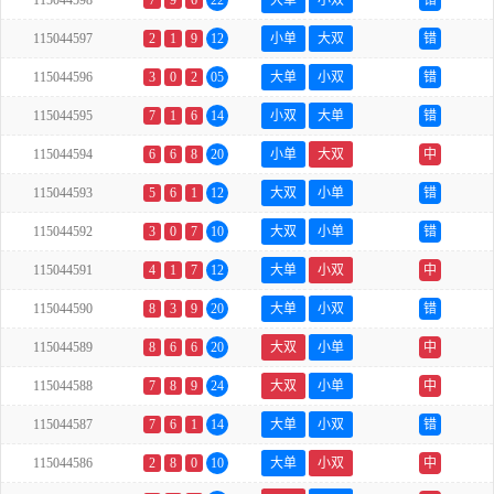
115044598
7
9
6
22
大单
小双
错
115044597
2
1
9
12
小单
大双
错
115044596
3
0
2
05
大单
小双
错
115044595
7
1
6
14
小双
大单
错
115044594
6
6
8
20
小单
大双
中
115044593
5
6
1
12
大双
小单
错
115044592
3
0
7
10
大双
小单
错
115044591
4
1
7
12
大单
小双
中
115044590
8
3
9
20
大单
小双
错
115044589
8
6
6
20
大双
小单
中
115044588
7
8
9
24
大双
小单
中
115044587
7
6
1
14
大单
小双
错
115044586
2
8
0
10
大单
小双
中