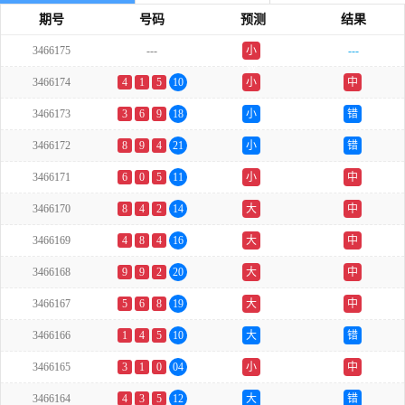
期号
号码
预测
结果
3466175
---
小
---
双
3466174
4
1
5
10
小
中
3466173
3
6
9
18
小
错
3466172
8
9
4
21
小
错
3466171
6
0
5
11
小
中
3466170
8
4
2
14
大
中
3466169
4
8
4
16
大
中
3466168
9
9
2
20
大
中
3466167
5
6
8
19
大
中
3466166
1
4
5
10
大
错
3466165
3
1
0
04
小
中
3466164
4
3
5
12
大
错