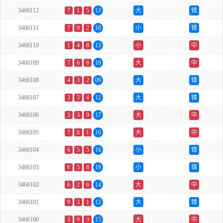
3466112
7
1
5
13
大
错
3466111
7
9
2
18
小
错
3466110
1
4
8
13
小
中
3466109
7
6
6
19
大
中
3466108
4
3
2
09
大
错
3466107
3
5
4
12
大
错
3466106
5
3
9
17
大
中
3466105
7
8
1
16
大
中
3466104
6
5
5
16
小
错
3466103
6
5
8
19
小
错
3466102
6
2
6
14
大
中
3466101
9
3
1
13
大
错
3466100
3
9
3
15
大
中