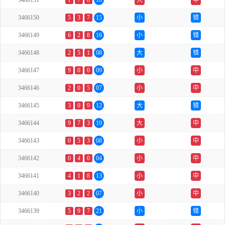
3466151
1
7
8
16
大
中
3466150
5
3
7
15
小
错
3466149
6
2
8
16
小
错
3466148
2
5
1
08
大
错
3466147
9
0
0
09
小
中
3466146
2
0
5
07
小
中
3466145
3
0
9
12
大
错
3466144
9
7
3
19
大
中
3466143
0
5
3
08
小
中
3466142
0
4
0
04
小
中
3466141
4
1
8
13
小
中
3466140
3
2
2
07
小
中
3466139
5
9
7
21
小
错