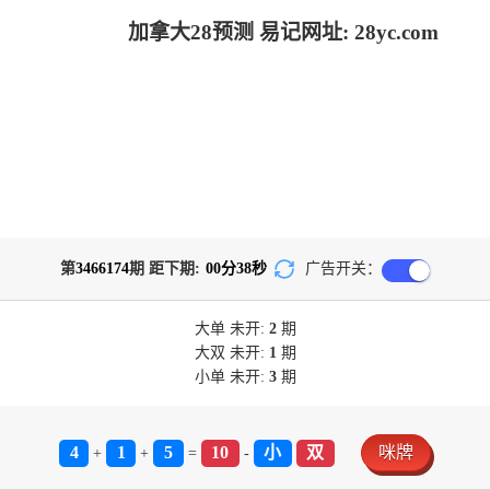
加拿大28预测 易记网址: 28yc.com
第
3466174
期 距下期:
00
分
37
秒
广告开关：
大单
未开:
2
期
大双
未开:
1
期
小单
未开:
3
期
4
1
5
10
小
双
咪牌
+
+
=
-