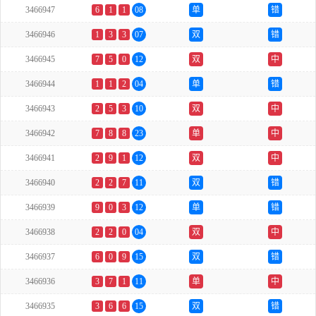
3466947
6
1
1
08
单
错
3466946
1
3
3
07
双
错
3466945
7
5
0
12
双
中
3466944
1
1
2
04
单
错
3466943
2
5
3
10
双
中
3466942
7
8
8
23
单
中
3466941
2
9
1
12
双
中
3466940
2
2
7
11
双
错
3466939
9
0
3
12
单
错
3466938
2
2
0
04
双
中
3466937
6
0
9
15
双
错
3466936
3
7
1
11
单
中
3466935
3
6
6
15
双
错