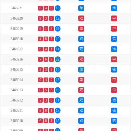
3466921
6
4
8
18
单
错
3466920
9
3
0
12
双
中
3466919
9
1
3
13
单
中
3466918
4
8
7
19
双
错
3466917
6
4
1
11
双
错
3466916
7
6
9
22
双
中
3466915
3
3
8
14
单
错
3466914
9
4
0
13
单
中
3466913
0
5
5
10
双
中
3466912
2
3
6
11
双
错
3466911
8
8
1
17
双
错
3466910
6
8
1
15
双
错