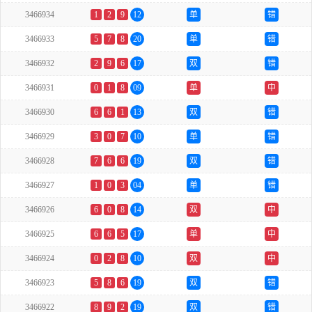
3466934
1
2
9
12
单
错
3466933
5
7
8
20
单
错
3466932
2
9
6
17
双
错
3466931
0
1
8
09
单
中
3466930
6
6
1
13
双
错
3466929
3
0
7
10
单
错
3466928
7
6
6
19
双
错
3466927
1
0
3
04
单
错
3466926
6
0
8
14
双
中
3466925
6
6
5
17
单
中
3466924
0
2
8
10
双
中
3466923
5
8
6
19
双
错
3466922
8
9
2
19
双
错