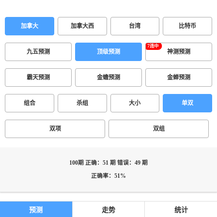
加拿大
加拿大西
台湾
比特币
九五预测
顶级预测
神测预测
霸天预测
金蟾预测
金蝉预测
组合
杀组
大小
单双
双项
双组
100期 正确：51 期 错误：49 期
正确率：51%
预测
走势
统计