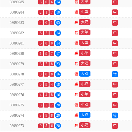
大单
08090285
8
0
6
14
殺
中
小单
08090284
2
1
7
10
殺
中
大双
08090283
4
0
1
05
殺
中
大单
08090282
6
7
1
14
殺
中
大单
08090281
6
8
0
14
殺
中
小单
08090280
1
9
7
17
殺
中
大双
08090279
8
7
8
23
殺
中
大双
08090278
8
0
8
16
殺
错
小双
08090277
5
9
4
18
殺
中
小单
08090276
4
4
8
16
殺
中
小双
08090275
8
5
7
20
殺
中
大双
08090274
3
9
8
20
殺
错
小双
08090273
9
5
6
20
殺
中