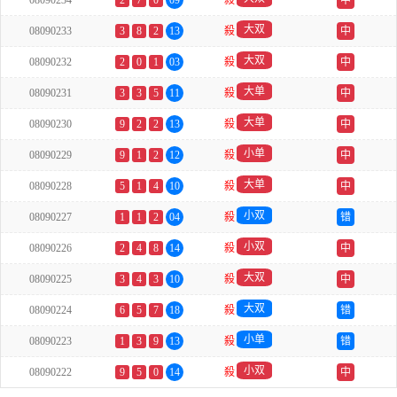
08090234
2
7
0
09
殺
中
大双
08090233
3
8
2
13
殺
中
大双
08090232
2
0
1
03
殺
中
大单
08090231
3
3
5
11
殺
中
大单
08090230
9
2
2
13
殺
中
小单
08090229
9
1
2
12
殺
中
大单
08090228
5
1
4
10
殺
中
小双
08090227
1
1
2
04
殺
错
小双
08090226
2
4
8
14
殺
中
大双
08090225
3
4
3
10
殺
中
大双
08090224
6
5
7
18
殺
错
小单
08090223
1
3
9
13
殺
错
小双
08090222
9
5
0
14
殺
中