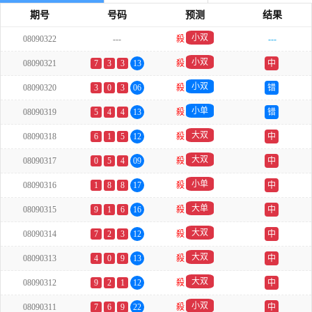
期号
号码
预测
结果
小双
08090322
---
殺
---
小双
08090321
7
3
3
13
殺
中
小双
08090320
3
0
3
06
殺
错
小单
08090319
5
4
4
13
殺
错
大双
08090318
6
1
5
12
殺
中
大双
08090317
0
5
4
09
殺
中
小单
08090316
1
8
8
17
殺
中
大单
08090315
9
1
6
16
殺
中
大双
08090314
7
2
3
12
殺
中
大双
08090313
4
0
9
13
殺
中
大双
08090312
9
2
1
12
殺
中
小双
08090311
7
6
9
22
殺
中