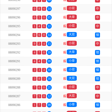
08090298
6
1
1
08
殺
中
小双
08090297
0
8
6
14
殺
中
大单
08090296
0
5
0
05
殺
中
小双
08090295
1
4
6
11
殺
中
大双
08090294
0
6
8
14
殺
错
小双
08090293
9
2
4
15
殺
中
大单
08090292
4
7
8
19
殺
错
小单
08090291
4
4
1
09
殺
错
小双
08090290
3
3
4
10
殺
错
大双
08090289
3
8
5
16
殺
错
小双
08090288
7
6
8
21
殺
中
大双
08090287
7
5
0
12
殺
中
小单
08090286
1
7
1
09
殺
错