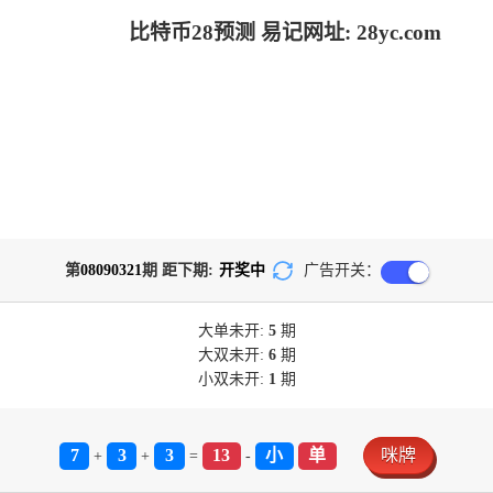
比特币28预测 易记网址: 28yc.com
第
08090321
期 距下期:
开奖中
广告开关：
大单
未开:
5
期
大双
未开:
6
期
小双
未开:
1
期
7
3
3
13
小
单
咪牌
+
+
=
-