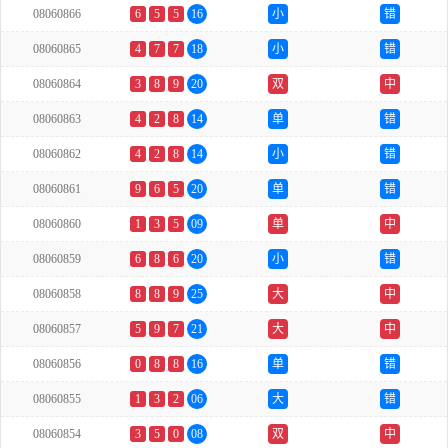
08060866
6
5
5
16
小
错
08060865
4
7
7
18
小
错
08060864
3
8
9
20
双
中
08060863
4
2
8
14
单
错
08060862
4
2
8
14
小
错
08060861
9
6
5
20
单
错
08060860
1
3
5
09
单
中
08060859
6
8
6
20
小
错
08060858
8
8
9
25
大
中
08060857
5
9
7
21
大
中
08060856
0
8
8
16
单
错
08060855
1
3
2
06
大
错
08060854
3
5
0
08
双
中