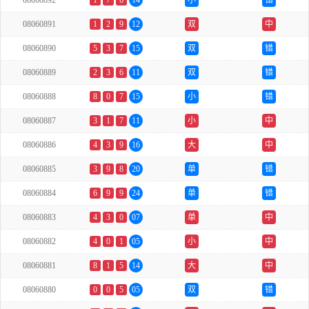
08060892
1
7
6
14
小
错
08060891
1
2
9
12
双
中
08060890
5
3
7
15
双
错
08060889
2
3
6
11
双
错
08060888
8
0
7
15
小
错
08060887
3
1
7
11
小
中
08060886
4
3
9
16
大
中
08060885
3
9
8
20
单
错
08060884
6
9
9
24
单
错
08060883
4
3
0
07
单
中
08060882
4
0
1
05
小
中
08060881
8
1
5
14
大
中
08060880
0
0
5
05
双
错