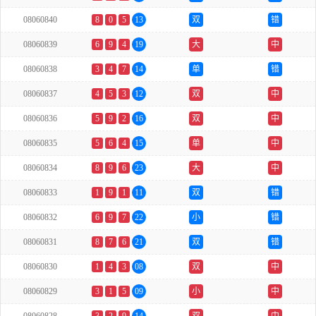
08060840
8
0
5
13
双
错
08060839
6
9
4
19
大
中
08060838
3
4
7
14
单
错
08060837
4
5
3
12
双
中
08060836
5
9
2
16
双
中
08060835
5
6
4
15
单
中
08060834
8
9
6
23
大
中
08060833
1
9
1
11
双
错
08060832
6
9
7
22
小
错
08060831
8
7
6
21
双
错
08060830
1
4
3
08
双
中
08060829
3
1
5
09
小
中